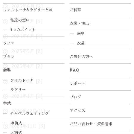
2025年8月 [2]
フォルトーナ&ラグリーとは
お料理
私達の想い
2025年7月 [1]
衣裳・演出
3つのポイント
演出
2025年6月 [1]
フェア
衣裳
2025年5月 [2]
プラン
ご参列の方へ
2025年4月 [2]
会場
FAQ
フォルトーナ
2025年2月 [2]
レポート
ラグリー
2025年1月 [1]
ブログ
挙式
アクセス
2024年12月 [1]
チャペルウェディング
神前式
お問い合わせ・資料請求
2024年11月 [3]
人前式