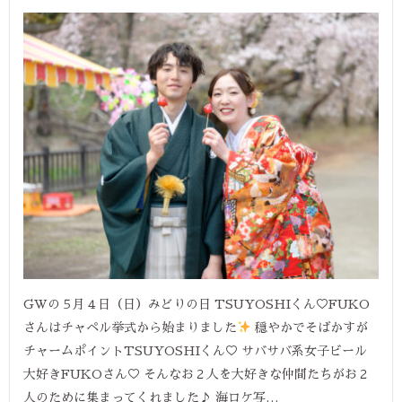
GWの５月４日（日）みどりの日 TSUYOSHIくん♡FUKO
さんはチャペル挙式から始まりました
穏やかでそばかすが
チャームポイントTSUYOSHIくん♡ サバサバ系女子ビール
大好きFUKOさん♡ そんなお２人を大好きな仲間たちがお２
人のために集まってくれました♪ 海ロケ写…