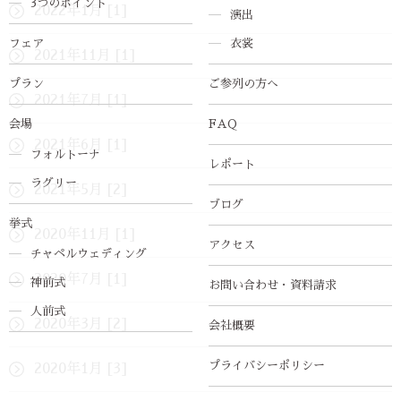
3つのポイント
2022年1月 [1]
演出
フェア
衣裳
2021年11月 [1]
プラン
ご参列の方へ
2021年7月 [1]
会場
FAQ
2021年6月 [1]
フォルトーナ
レポート
ラグリー
2021年5月 [2]
ブログ
挙式
2020年11月 [1]
アクセス
チャペルウェディング
2020年7月 [1]
神前式
お問い合わせ・資料請求
人前式
2020年3月 [2]
会社概要
プライバシーポリシー
2020年1月 [3]