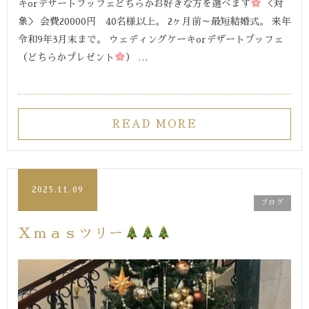
キorデザートブッフェどちらかお好きな方を選べます
＜対
象＞ 会費20000円 40名様以上。 2ヶ月前～最短結婚式。 来年
令和9年3月末まで。 ウェディングケーキorデザートブッフェ
（どちらかプレゼント
） …
READ MORE
2025.11.09
ブログ
Ｘｍａｓツリー