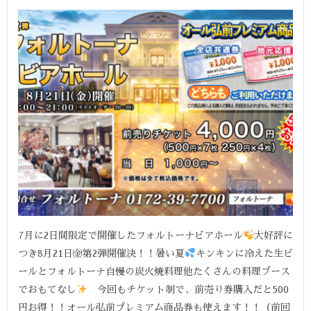
7月に2日間限定で開催したフォルトーナビアホール
大好評に
つき8月21日㈮第2弾開催決！！暑い夏
キンキンに冷えた生ビ
ールとフォルトーナ自慢の炭火焼料理他たくさんの料理ブース
でおもてなし
今回もチケット制で、前売り券購入だと500
円お得！！オール弘前プレミアム商品券も使えます！！（前回