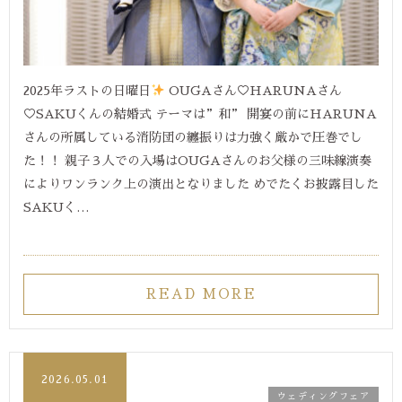
2025年ラストの日曜日
OUGAさん♡HARUNAさん
♡SAKUくんの結婚式 テーマは”和” 開宴の前にHARUNA
さんの所属している消防団の纏振りは力強く厳かで圧巻でし
た！！ 親子３人での入場はOUGAさんのお父様の三味線演奏
によりワンランク上の演出となりました めでたくお披露目した
SAKUく…
READ MORE
2026.05.01
ウェディングフェア