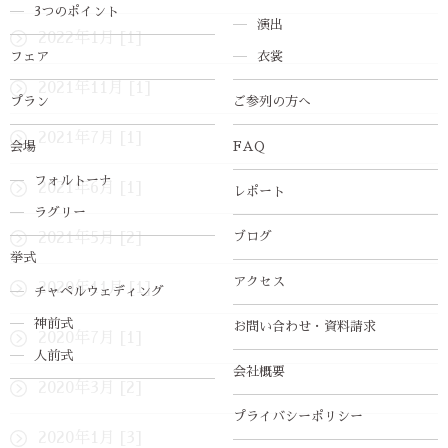
3つのポイント
演出
2022年1月 [1]
フェア
衣裳
2021年11月 [1]
プラン
ご参列の方へ
2021年7月 [1]
会場
FAQ
フォルトーナ
2021年6月 [1]
レポート
ラグリー
2021年5月 [2]
ブログ
挙式
アクセス
2020年11月 [1]
チャペルウェディング
神前式
お問い合わせ・資料請求
2020年7月 [1]
人前式
会社概要
2020年3月 [2]
プライバシーポリシー
2020年1月 [3]