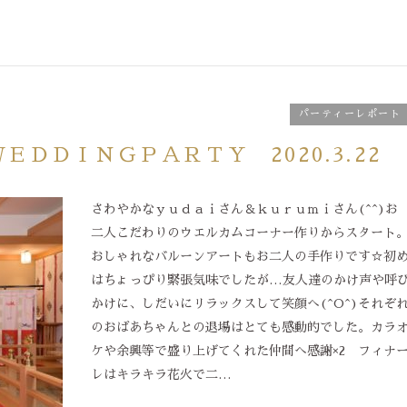
パーティーレポート
ＤＤＩＮＧＰＡＲＴＹ 2020.3.22
さわやかなｙｕｄａｉさん＆ｋｕｒｕｍｉさん(^^)お
二人こだわりのウエルカムコーナー作りからスタート
おしゃれなバルーンアートもお二人の手作りです☆初
はちょっぴり緊張気味でしたが…友人達のかけ声や呼
かけに、しだいにリラックスして笑顔へ(^O^)それぞ
のおばあちゃんとの退場はとても感動的でした。カラ
ケや余興等で盛り上げてくれた仲間へ感謝×2 フィナ
レはキラキラ花火で二…