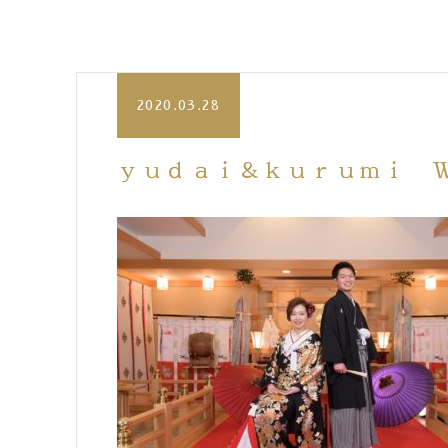
2020.03.28
ｙｕｄａｉ＆ｋｕｒｕｍｉ ＷＥ