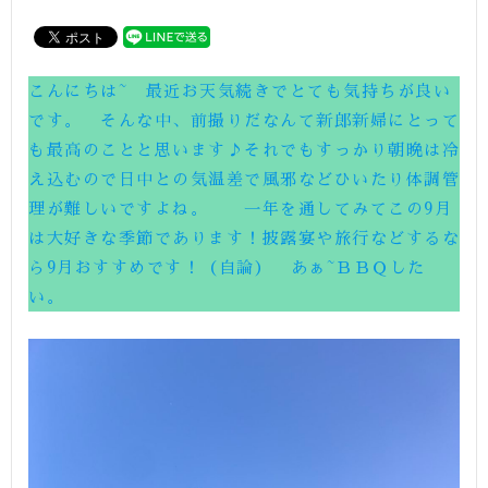
こんにちは~ 最近お天気続きでとても気持ちが良い
です。 そんな中、前撮りだなんて新郎新婦にとって
も最高のことと思います♪それでもすっかり朝晩は冷
え込むので日中との気温差で風邪などひいたり体調管
理が難しいですよね。 一年を通してみてこの9月
は大好きな季節であります！披露宴や旅行などするな
ら9月おすすめです！（自論） あぁ~ＢＢＱした
い。