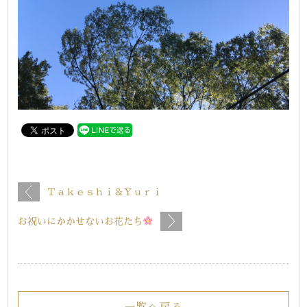
Ｔａｋｅｓｈｉ＆Ｙｕｒｉ
お祝いにかかせないお花たち
一覧へ戻る