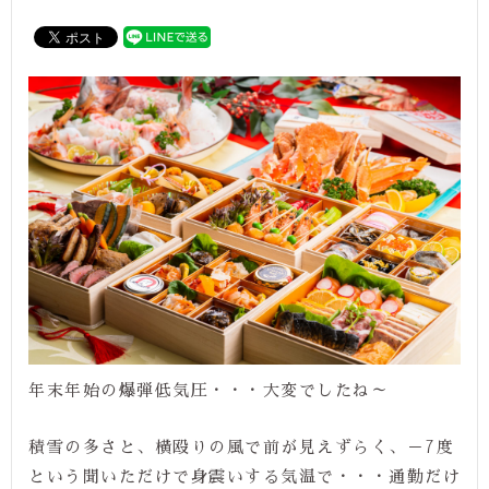
年末年始の爆弾低気圧・・・大変でしたね～
積雪の多さと、横殴りの風で前が見えずらく、－7度
という聞いただけで身震いする気温で・・・通勤だけ