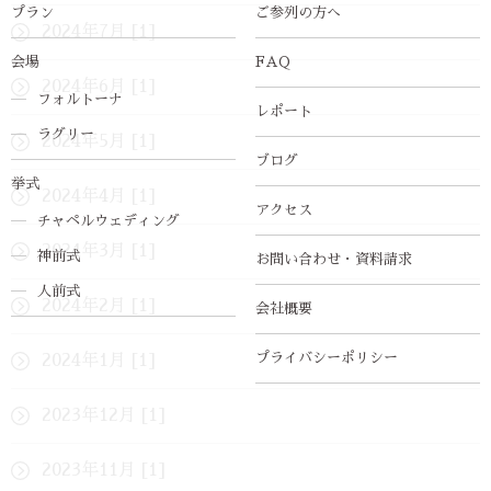
プラン
ご参列の方へ
2024年7月 [1]
会場
FAQ
2024年6月 [1]
フォルトーナ
レポート
ラグリー
2024年5月 [1]
ブログ
挙式
2024年4月 [1]
アクセス
チャペルウェディング
2024年3月 [1]
神前式
お問い合わせ・資料請求
人前式
2024年2月 [1]
会社概要
プライバシーポリシー
2024年1月 [1]
2023年12月 [1]
2023年11月 [1]