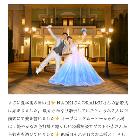
まさに夏本番の暑い日
NAOKIさん♡RAIMUさんの結婚式
は始まりました。 朝からかなり緊張していたというお２人は神
前式にて愛を誓いました
オープニングムービーからの入場
は…艶やかなお色打掛と凛々しい羽織袴姿でゲストの皆さんか
ら歓声を浴びていました
退場はそれぞれのお母様と！ そし