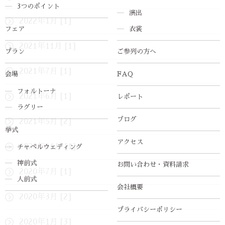
3つのポイント
演出
2022年1月 [1]
フェア
衣裳
2021年11月 [1]
プラン
ご参列の方へ
2021年7月 [1]
会場
FAQ
フォルトーナ
2021年6月 [1]
レポート
ラグリー
ブログ
2021年5月 [2]
挙式
アクセス
2020年11月 [1]
チャペルウェディング
神前式
お問い合わせ・資料請求
2020年7月 [1]
人前式
会社概要
2020年3月 [2]
プライバシーポリシー
2020年1月 [3]