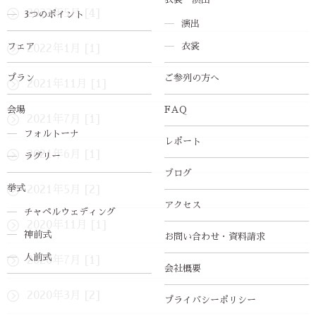
2022年5月 [4]
3つのポイント
演出
フェア
衣裳
2022年1月 [1]
プラン
ご参列の方へ
2021年11月 [1]
会場
FAQ
2021年7月 [1]
フォルトーナ
レポート
2021年6月 [1]
ラグリー
ブログ
挙式
2021年5月 [2]
アクセス
チャペルウェディング
2020年11月 [1]
神前式
お問い合わせ・資料請求
人前式
2020年7月 [1]
会社概要
2020年3月 [2]
プライバシーポリシー