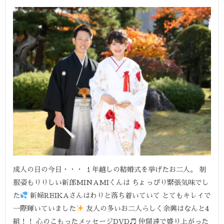
成人の日の今日・・・ １年越しの結婚式を挙げたお二人。 制
服姿もりりしい新郎MINAMIくんは ちょっぴり緊張気味でし
た
新婦REIKAさんはわりと落ち着いていて とてもキレイで
一際輝いていました
友人の多いお二人らしく余興はなんと4
組！！ 心のこもったメッセージDVD♬ 仲間達で盛り上がった