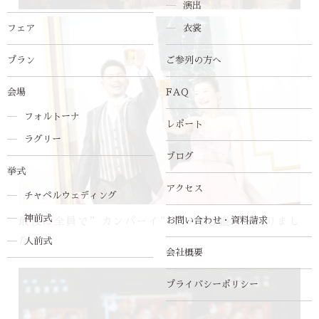
演出
フェア
衣裳
プラン
ご参列の方へ
会場
FAQ
フォルトーナ
レポート
ラグリー
ブログ
挙式
アクセス
チャペルウェディング
神前式
最後に全員で”カンパーイ”とっても盛り上がりまし
お問い合わせ・資料請求
た♪
人前式
会社概要
プライバシーポリシー