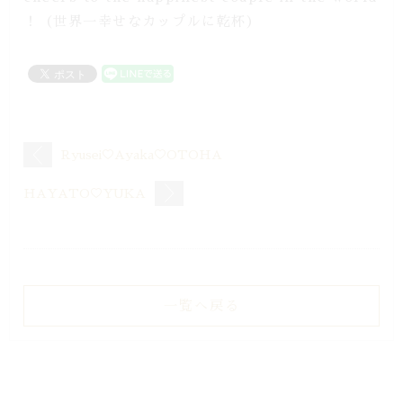
！（世界一幸せなカップルに乾杯）
Ryusei♡Ayaka♡OTOHA
HAYATO♡YUKA
一覧へ戻る