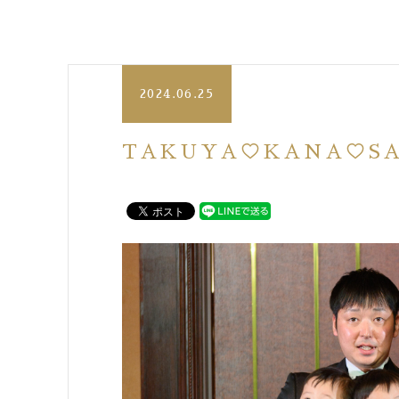
2024.06.25
TAKUYA♡KANA♡SA