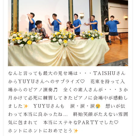
なんと言っても最大の見せ場は・・・TAISHUさん
からYUYUさんへのサプライズ♡ 花束を持って入
場からのピアノ演奏♬ 全くの素人さんが・・・３か
月かけて必死に練習してきたピアノに会場中が感動し
ました
YUYUさんも 涙・涙・涙
想いが伝
わって本当に良かったね… 終始笑顔がたえない雰囲
気に包まれて 本当にステキなPARTYでした♡
ホントにホントにおめでとう