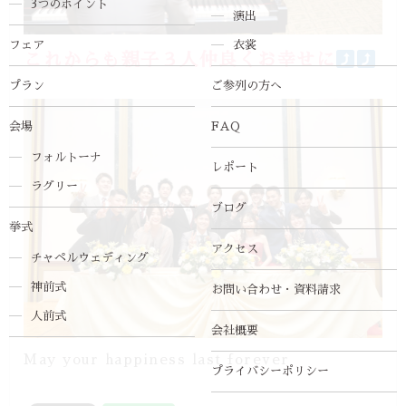
3つのポイント
演出
フェア
衣裳
これからも親子３人仲良くお幸せに
プラン
ご参列の方へ
会場
FAQ
フォルトーナ
レポート
ラグリー
ブログ
挙式
アクセス
チャペルウェディング
神前式
お問い合わせ・資料請求
人前式
会社概要
May your happiness last forever
プライバシーポリシー