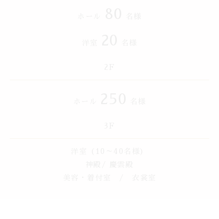
80
ホール
名様
20
洋室
名様
2F
250
ホール
名様
3F
洋室（10～40名様）
神殿/ 慶雲殿
美容・着付室 / 衣裳室