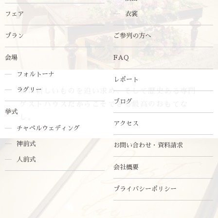
フェア
衣裳
プラン
ご参列の方へ
会場
FAQ
フォルトーナ
レポート
ラグリー
常に新しいものを追い求め、そして歴史ある専門
ブログ
ゲストハウスだからこそできる最高のおもてな
挙式
し。
アクセス
チャペルウェディング
神前式
お問い合わせ・資料請求
人前式
会社概要
プライバシーポリシー